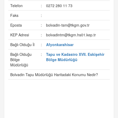
Telefon
:
0272 280 11 73
Faks
:
Eposta
:
bolvadin-tsm@tkgm.gov.tr
KEP Adresi
:
bolvadintm@tkgm.hs01.kep.tr
Bağlı Olduğu İl
:
Afyonkarahisar
Bağlı Olduğu
:
Tapu ve Kadastro XVII. Eskişehir
Bölge
Bölge Müdürlüğü
Müdürlüğü
Bolvadin Tapu Müdürlüğü Haritadaki Konumu Nedir?