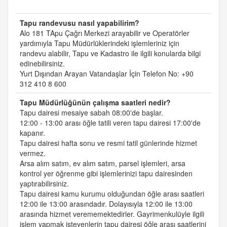
Tapu randevusu nasıl yapabilirim?
Alo 181 TApu Çağrı Merkezi arayabilir ve Operatörler
yardımıyla Tapu Müdürlüklerindeki işlemleriniz için
randevu alabilir, Tapu ve Kadastro ile ilgili konularda bilgi
edinebilirsiniz.
Yurt Dışından Arayan Vatandaşlar İçin Telefon No: +90
312 410 8 600
Tapu Müdürlüğünün çalışma saatleri nedir?
Tapu dairesi mesaiye sabah 08:00'de başlar.
12:00 - 13:00 arası öğle tatili veren tapu dairesi 17:00'de
kapanır.
Tapu dairesi hafta sonu ve resmi tatil günlerinde hizmet
vermez.
Arsa alım satım, ev alım satım, parsel işlemleri, arsa
kontrol yer öğrenme gibi işlemlerinizi tapu dairesinden
yaptırabilirsiniz.
Tapu dairesi kamu kurumu olduğundan öğle arası saatleri
12:00 ile 13:00 arasındadır. Dolayısıyla 12:00 ile 13:00
arasında hizmet verememektedirler. Gayrimenkulüyle ilgili
işlem yapmak isteyenlerin tapu dairesi öğle arası saatlerini