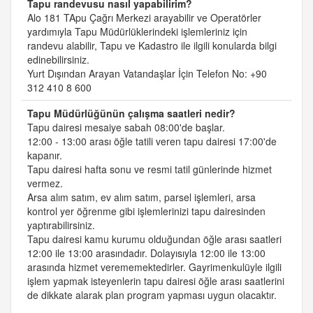
Tapu randevusu nasıl yapabilirim?
Alo 181 TApu Çağrı Merkezi arayabilir ve Operatörler
yardımıyla Tapu Müdürlüklerindeki işlemleriniz için
randevu alabilir, Tapu ve Kadastro ile ilgili konularda bilgi
edinebilirsiniz.
Yurt Dışından Arayan Vatandaşlar İçin Telefon No: +90
312 410 8 600
Tapu Müdürlüğünün çalışma saatleri nedir?
Tapu dairesi mesaiye sabah 08:00'de başlar.
12:00 - 13:00 arası öğle tatili veren tapu dairesi 17:00'de
kapanır.
Tapu dairesi hafta sonu ve resmi tatil günlerinde hizmet
vermez.
Arsa alım satım, ev alım satım, parsel işlemleri, arsa
kontrol yer öğrenme gibi işlemlerinizi tapu dairesinden
yaptırabilirsiniz.
Tapu dairesi kamu kurumu olduğundan öğle arası saatleri
12:00 ile 13:00 arasındadır. Dolayısıyla 12:00 ile 13:00
arasında hizmet verememektedirler. Gayrimenkulüyle ilgili
işlem yapmak isteyenlerin tapu dairesi öğle arası saatlerini
de dikkate alarak plan program yapması uygun olacaktır.