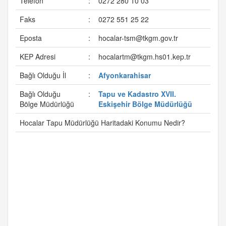
Telefon
:
0272 280 10 03
Faks
:
0272 551 25 22
Eposta
:
hocalar-tsm@tkgm.gov.tr
KEP Adresi
:
hocalartm@tkgm.hs01.kep.tr
Bağlı Olduğu İl
:
Afyonkarahisar
Bağlı Olduğu
:
Tapu ve Kadastro XVII.
Bölge Müdürlüğü
Eskişehir Bölge Müdürlüğü
Hocalar Tapu Müdürlüğü Haritadaki Konumu Nedir?