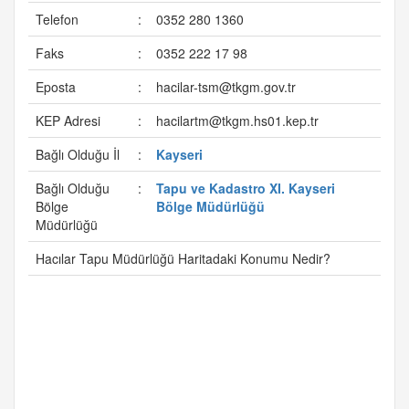
Telefon
:
0352 280 1360
Faks
:
0352 222 17 98
Eposta
:
hacilar-tsm@tkgm.gov.tr
KEP Adresi
:
hacilartm@tkgm.hs01.kep.tr
Bağlı Olduğu İl
:
Kayseri
Bağlı Olduğu
:
Tapu ve Kadastro XI. Kayseri
Bölge
Bölge Müdürlüğü
Müdürlüğü
Hacılar Tapu Müdürlüğü Haritadaki Konumu Nedir?