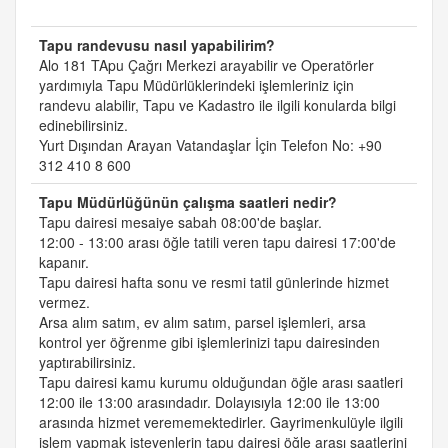
Tapu randevusu nasıl yapabilirim?
Alo 181 TApu Çağrı Merkezi arayabilir ve Operatörler
yardımıyla Tapu Müdürlüklerindeki işlemleriniz için
randevu alabilir, Tapu ve Kadastro ile ilgili konularda bilgi
edinebilirsiniz.
Yurt Dışından Arayan Vatandaşlar İçin Telefon No: +90
312 410 8 600
Tapu Müdürlüğünün çalışma saatleri nedir?
Tapu dairesi mesaiye sabah 08:00'de başlar.
12:00 - 13:00 arası öğle tatili veren tapu dairesi 17:00'de
kapanır.
Tapu dairesi hafta sonu ve resmi tatil günlerinde hizmet
vermez.
Arsa alım satım, ev alım satım, parsel işlemleri, arsa
kontrol yer öğrenme gibi işlemlerinizi tapu dairesinden
yaptırabilirsiniz.
Tapu dairesi kamu kurumu olduğundan öğle arası saatleri
12:00 ile 13:00 arasındadır. Dolayısıyla 12:00 ile 13:00
arasında hizmet verememektedirler. Gayrimenkulüyle ilgili
işlem yapmak isteyenlerin tapu dairesi öğle arası saatlerini