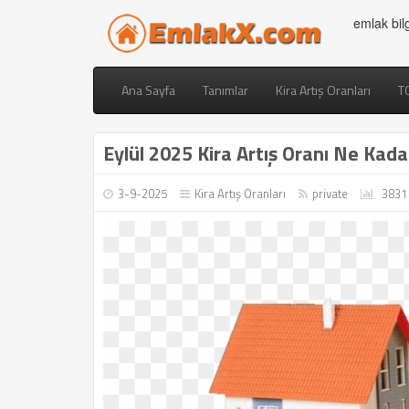
emlak bil
Ana Sayfa
Tanımlar
Kira Artış Oranları
T
Eylül 2025 Kira Artış Oranı Ne Kada
3-9-2025
Kira Artış Oranları
private
3831