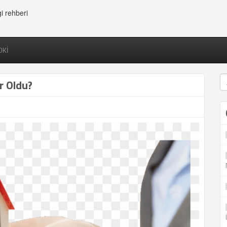
gi rehberi
OKİ
r Oldu?