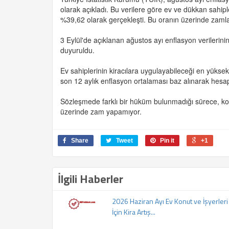
olarak açıkladı. Bu verilere göre ev ve dükkan sahipl
%39,62 olarak gerçekleşti. Bu oranın üzerinde zaml
3 Eylül'de açıklanan ağustos ayı enflasyon verilerini
duyuruldu.
Ev sahiplerinin kiracılara uygulayabileceği en yüksek
son 12 aylık enflasyon ortalaması baz alınarak hesap
Sözleşmede farklı bir hüküm bulunmadığı sürece, konut
üzerinde zam yapamıyor.
Share
Tweet
Pin it
+1
İlgili Haberler
2026 Haziran Ayı Ev Konut ve İşyerleri
İçin Kira Artış...