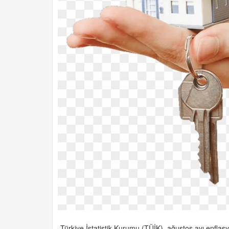
Türkiye İstatistik Kurumu (TÜİK), ağustos ayı enflasy