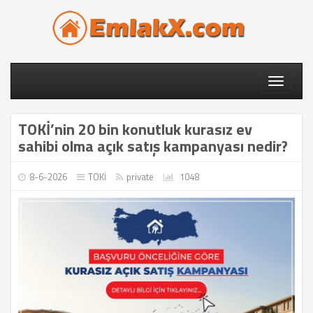
Toggle
navigati
TOKİ’nin 20 bin konutluk kurasız ev
sahibi olma açık satış kampanyası nedir?
8-6-2026
TOKİ
private
1048