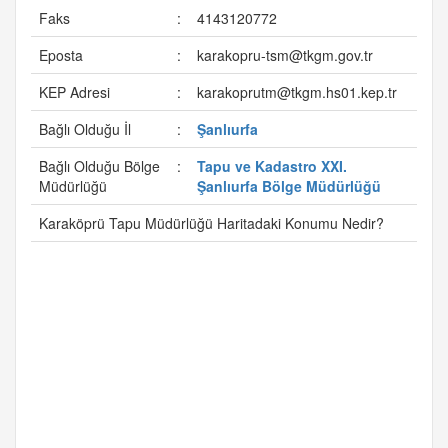
Faks
:
4143120772
Eposta
:
karakopru-tsm@tkgm.gov.tr
KEP Adresi
:
karakoprutm@tkgm.hs01.kep.tr
Bağlı Olduğu İl
:
Şanlıurfa
Bağlı Olduğu Bölge
:
Tapu ve Kadastro XXI.
Müdürlüğü
Şanlıurfa Bölge Müdürlüğü
Karaköprü Tapu Müdürlüğü Haritadaki Konumu Nedir?